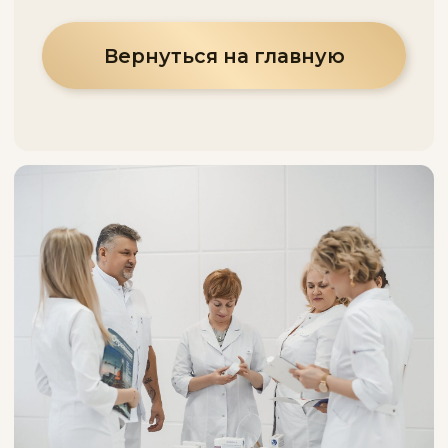
ООО «Бьюти лайф»
ИНН 6 670 480 226
ОГРН 1 196 658 020 404
Л041−1 021−66/325 059