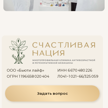
Задать вопрос
Акция
Лицензия
Стоимость
Политика
конфиденциальности
О враче
Согласие на обработку
Контакты
персональных данных
ИМЕЮТСЯ ПРОТИВОПОКАЗАНИЯ.
НЕОБХОДИМА КОНСУЛЬТАЦИЯ
СПЕЦИАЛИСТА
©2025 Все права защищены