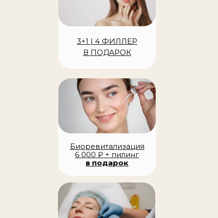
двигательного аппарата (сколлиоз,
заболевание суставов,
плоскостопие, артрозы, репозиции
3+1 | 4 ФИЛЛЕР
костей, искривление конечностей
В ПОДАРОК
и иное)
Единственный в своей
сфере врач, практикующий
глубокое всестороннее
лечение организма при
помощи инновационных
методик «Пептиды
Хавинсона»
Биоревитализация
Является разработчиком
6 000 ₽ + пилинг
авторской методики
в подарок
«внедрение биопротеза»
на основе стволовых
клеток