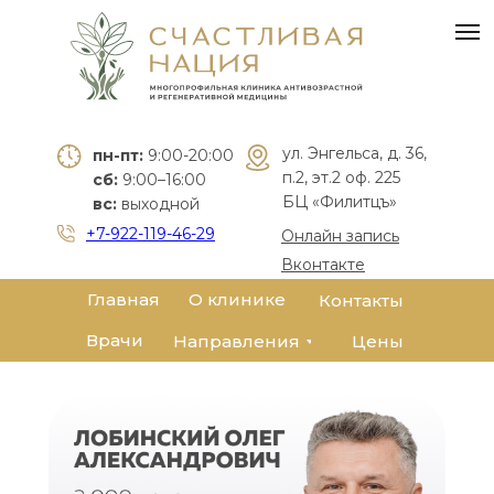
Лобинский
Олег
Александрович
ул. Энгельса, д. 36,
пн-пт:
9:00-20:00
Врач-ортопед,
п.2, эт.2 оф. 225
сб:
9:00–16:00
мануальный
БЦ «Филитцъ»
вс:
выходной
терапевт
+7-922-119-46-29
Онлайн запись
Стаж:
28 лет
Вконтакте
Специалист антивозрастной
Главная
О клинике
Контакты
медицины
Врачи
Цены
Направления
Победитель премии
ПРОДОКТОРОВ «Лучший доктор»
Автор более 100 статей по
медицинской тематике и
разработке авторских программ