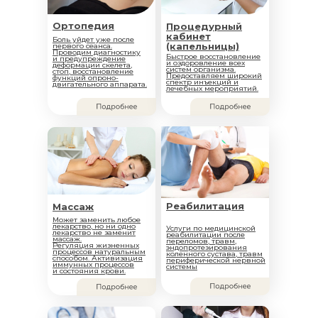
Ортопедия
Процедурный
кабинет
Боль уйдет уже после
(капельницы)
первого сеанса.
Проводим диагностику
Быстрое восстановление
и предупреждение
и оздоровление всех
деформации скелета,
систем организма.
стоп, восстановление
Предоставляем широкий
функций опроно-
спектр инъекций и
двигательного аппарата.
лечебных мероприятий.
Реабилитация
Массаж
Может заменить любое
лекарство, но ни одно
Услуги по медицинской
лекарство не заменит
реабилитации после
массаж.
переломов, травм,
Регуляция жизненных
эндопротезирования
процессов натуральным
коленного сустава, травм
способом. Активизация
периферической нервной
иммунных процессов
системы
и состояния крови.