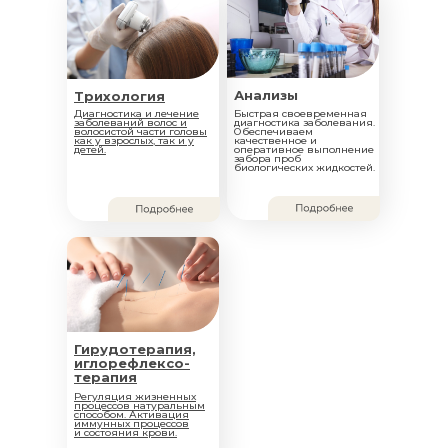
Анализы
Трихология
Диагностика и лечение
Быстрая своевременная
заболеваний волос и
диагностика заболевания.
волосистой части головы
Обеспечиваем
как у взрослых, так и у
качественное и
детей.
оперативное выполнение
забора проб
биологических жидкостей.
Гирудотерапия,
иглорефлексо-
терапия
Регуляция жизненных
процессов натуральным
способом. Активация
иммунных процессов
и состояния крови.