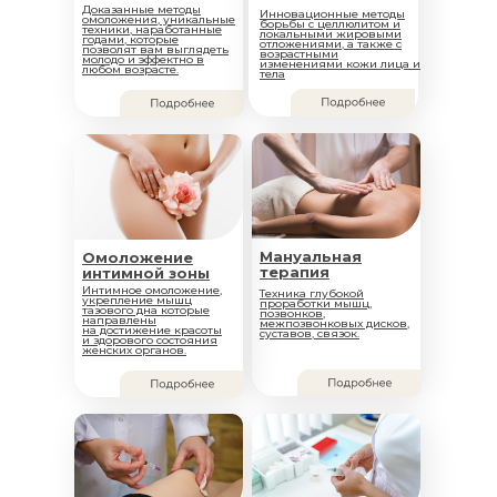
Доказанные методы
Инновационные методы
омоложения, уникальные
борьбы с целлюлитом и
техники, наработанные
локальными жировыми
годами, которые
отложениями, а также с
позволят вам выглядеть
возрастными
молодо и эффектно в
изменениями кожи лица и
любом возрасте.
тела
Мануальная
Омоложение
терапия
интимной зоны
Интимное омоложение,
Техника глубокой
укрепление мышц
проработки мышц,
тазового дна которые
позвонков,
направлены
межпозвонковых дисков,
на достижение красоты
суставов, связок.
и здорового состояния
женских органов.