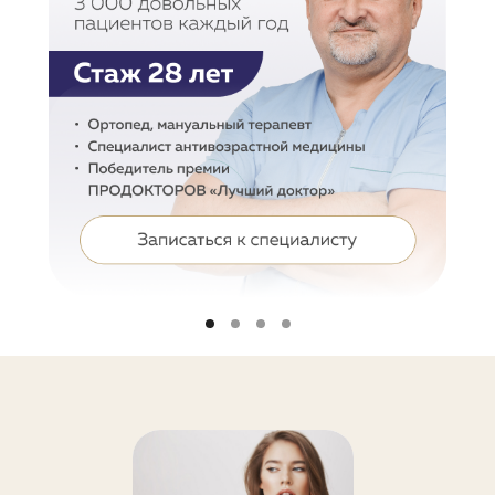
Олег Александрович является
одним из лучших врачей
Уральского Федерального округа,
который имеет по истине золотые
руки и доброе сердце, обладает
уникальными техниками и
технологиями в области
восстановления опорно-
двигательного аппарата.
Обладает техникой легкой руки
при постановке
всех видов блокад
(PRP-терапия, плазмолифтинг
суставов)
, что обеспечивает
пациентам безболезненность и
быструю эффективность введения
лекарственных препаратов.
Специализируется на лечении
боли любой локализации и
заболеваний опорно-