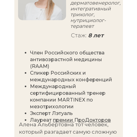
дерматовенеролог,
интегративный
трихолог,
нутрициолог-
терапевт
Стаж:
8 лет
Член Российского общества
антивозрастной медицины
(RAAM)
Спикер Российских и
международных конференций
Международный
сертифицированный тренер
компании MARTINEX по
мезотрихологии
Эксперт Лэтуаль
Лауреат
премии
П
роДокторов
Алена Альбертовна тот человек,
который разгадает самую сложную