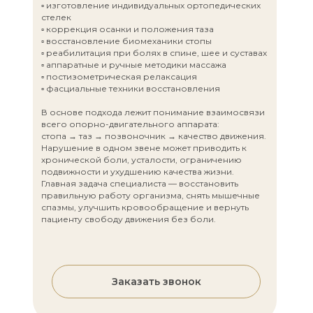
▫️ изготовление индивидуальных ортопедических
стелек
▫️ коррекция осанки и положения таза
▫️ восстановление биомеханики стопы
▫️ реабилитация при болях в спине, шее и суставах
▫️ аппаратные и ручные методики массажа
▫️ постизометрическая релаксация
▫️ фасциальные техники восстановления
В основе подхода лежит понимание взаимосвязи
всего опорно-двигательного аппарата:
стопа → таз → позвоночник → качество движения.
Нарушение в одном звене может приводить к
хронической боли, усталости, ограничению
подвижности и ухудшению качества жизни.
Главная задача специалиста — восстановить
правильную работу организма, снять мышечные
спазмы, улучшить кровообращение и вернуть
пациенту свободу движения без боли.
Заказать звонок