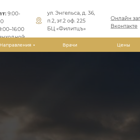
ул. Энгельса, д. 36,
пт:
9:00-
Онлайн за
п.2, эт.2 оф. 225
00
Вконтакте
БЦ «Филитцъ»
:00–16:00
выходной
Направления
Врачи
Цены
Лобинский
Олег Александрович
Врач-ортопед, мануальный терапевт
Специалист антивозрастной медиц
Победитель премии ПРОДОКТОРОВ 
Автор более 100 статей по медицинс
авторских программ