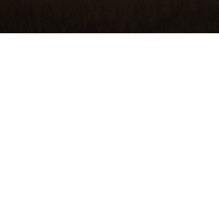
Главная
Контурная пластика
Трихология
Косметология
Капельницы
Мануальная терапия
Анализы
Гирудотерапия,
Массаж