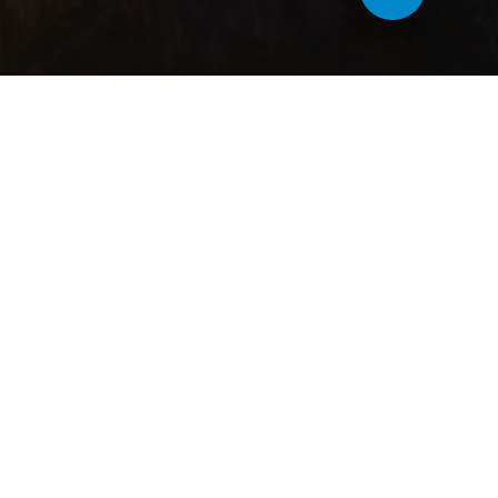
Акции на ботокс
Акции на филлеры
Клиника «Счастливая
Биоревитализация
Нация»