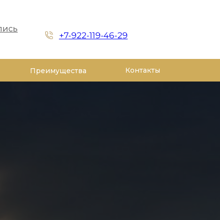
пись
+7-922-119-46-29
Контакты
Преимущества
Стаж:
28 лет
ины
«Лучший доктор»
кой тематике и разработке