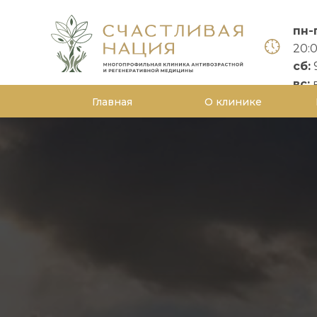
пн-
20:
сб:
9
вс:
Главная
О клинике