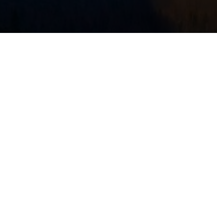
пн-пт:
9:00-
20:00
сб:
9:00–16:00