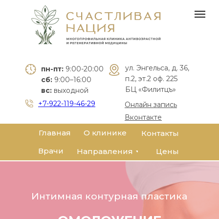
Лобинский
Олег
Александрович
ул. Энгельса, д. 36,
пн-пт:
9:00-20:00
Врач-ортопед,
п.2, эт.2 оф. 225
сб:
9:00–16:00
мануальный
БЦ «Филитцъ»
вс:
выходной
терапевт
+7-922-119-46-29
Онлайн запись
Стаж:
28 лет
Вконтакте
Специалист антивозрастной
Главная
О клинике
Контакты
медицины
Врачи
Цены
Направления
Победитель премии
ПРОДОКТОРОВ «Лучший доктор»
Автор более 100 статей по
медицинской тематике и
Интимная контурная пластика
разработке авторских программ