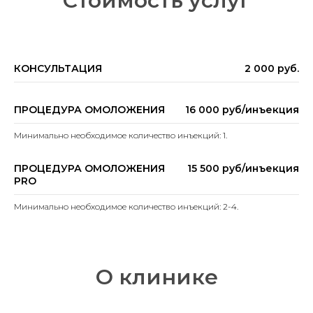
Стоимость услуг
КОНСУЛЬТАЦИЯ
2 000 руб.
Наш медицинский ц
ПРОЦЕДУРА ОМОЛОЖЕНИЯ
16 000 руб/инъекция
age. Профильные з
Минимально необходимое количество инъекций: 1.
процедуры по омол
ПРОЦЕДУРА ОМОЛОЖЕНИЯ
15 500 руб/инъекция
главное абсолютно
PRO
Минимально необходимое количество инъекций: 2-4.
О клинике