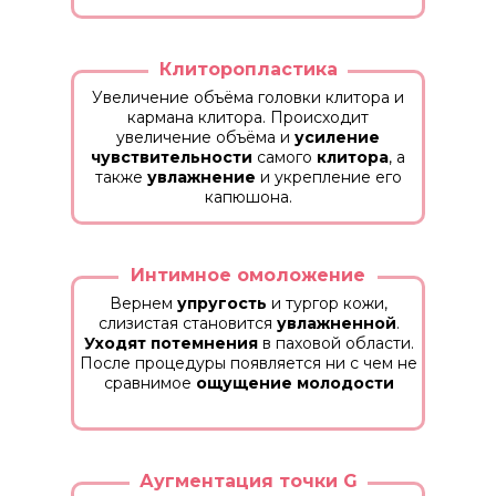
Клиторопластика
Увеличение объёма головки клитора и
кармана клитора. Происходит
увеличение объёма и
усиление
чувствительности
самого
клитора
, а
также
увлажнение
и укрепление его
капюшона.
Интимное омоложение
Вернем
упругость
и тургор кожи,
слизистая становится
увлажненной
.
Уходят потемнения
в паховой области.
После процедуры появляется ни с чем не
сравнимое
ощущение молодости
Аугментация точки G