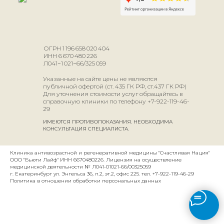
ОГРН 1 196 658 020 404
ИНН 6 670 480 226
Л041−1 021−66/325 059
Указанные на сайте цены не являются
публичной офертой (ст. 435 ГК РФ, ст.437 ГК РФ)
Для уточнения стоимости услуг обращайтесь в
справочную клиники по телефону +7-922-119-46-
29
ИМЕЮТСЯ ПРОТИВОПОКАЗАНИЯ. НЕОБХОДИМА
КОНСУЛЬТАЦИЯ СПЕЦИАЛИСТА.
Клиника антивозрастной и регенеративной медицины "Счастливая Нация"
ООО "Бьюти Лайф" ИНН 6670480226. Лицензия на осуществление
медицинской деятельности № Л041-01021-66/00325059
г. Екатеринбург ул. Энгельса 36, п.2, эт.2, офис 225. тел. +7-922-119-46-29
Политика в отношении обработки персональных данных