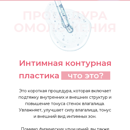
двигательного аппарата (сколлиоз,
ПРОЦЕДУРА
заболевание суставов,
плоскостопие, артрозы, репозиции
ОМОЛОЖЕНИЯ
костей, искривление конечностей
и иное)
Единственный в своей
сфере врач, практикующий
глубокое всестороннее
лечение организма при
Интимная контурная
помощи инновационных
методик «Пептиды
пластика
что это?
Хавинсона»
Является разработчиком
Это короткая процедура, которая включает
авторской методики
подтяжку внутренних и внешних структур и
«внедрение биопротеза»
повышение тонуса стенок влагалища.
Увлажняет, улучшает силу влагалища, тонус
на основе стволовых
и внешний вид интимных зон.
клеток
Помимо физических улучшений, вы также