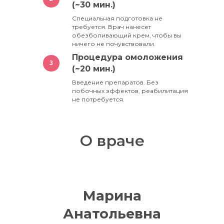
клинику "Счастливая Нация" и будете в
(~30 мин.)
восторге от процедуры омоложения
Специальная подготовка не
интимной зоны. Очень рекомендую врача
требуется. Врач нанесет
Марину Анатольевну.
обезболивающий крем, чтобы вы
ничего не почувствовали.
Процедура омоложения
3
(~20 мин.)
Введение препаратов. Без
побочных эффектов, реабилитация
не потребуется.
О враче
Марина
Анатольевна