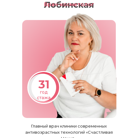
Лобинская
Врач-косметолог
31
год
стажа
Главный врач клиники современных
антивозрастных технологий «Счастливая