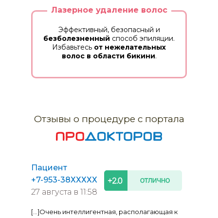
Лазерное удаление волос
Эффективный, безопасный и
безболезненный
способ эпиляции.
Избавьтесь
от нежелательных
волос в области бикини
.
Отзывы о процедуре с портала
Вернем
упругость
кожи, слизистая
становится
увлажненной
.
Уходят
потемнения
в паховой области. После
процедуры появляется ни с чем не
Пациент
сравнимое
ощущение молодости
+7-953-38ХХХХХ
27 августа в 11:58
[...]Очень интеллигентная, располагающая к