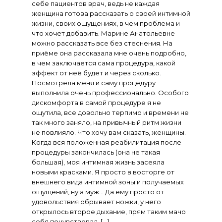
себе пациентов врач, ведь не каждая
женщина готова рассказать о своей интимной
жизни, своих ощущениях, в чем проблема и
что хочет добавить. Марине Анатольевне
можно рассказать все без стеснения. На
приёме она рассказала мне очень подробно,
в чем заключается сама процедура, какой
эффект от неё будет и через сколько.
Посмотрела меня и саму процедуру
выполнила очень профессионально. Особого
дискомфорта в самой процедуре я не
ощутила, все довольно терпимо и времени не
так много заняло, на привычный ритм жизни
не повлияло. Что хочу вам сказать, женщины.
Когда вся положенная реабилитация после
процедуры закончилась (она не такая
большая), моя интимная жизнь засеяла
новыми красками. Я просто в восторге от
внешнего вида интимной зоны и получаемых
ощущений, ну а муж... Да ему просто от
удовольствия обрывает ножки, у него
открылось второе дыхание, прям таким мачо
себя почувствовал. [...]