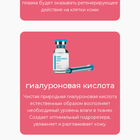
плазма будет оказывать регенерирующее
действие на клетки кожи.
гиалуроновая кислота
Чистая природная гиалуроновая кислота
естественным образом восполняет
необходимый уровень влаги в тканях.
Создает оптимальный гидрорезерв,
увлажняет и разглаживает кожу.